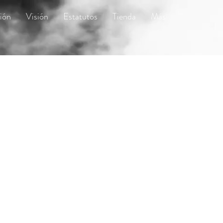
ión
Visión
Estatutos
Tienda
Más