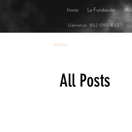
Inicio
La Fundación
Mis
Llámanos 652 090 833
All Posts
All Posts